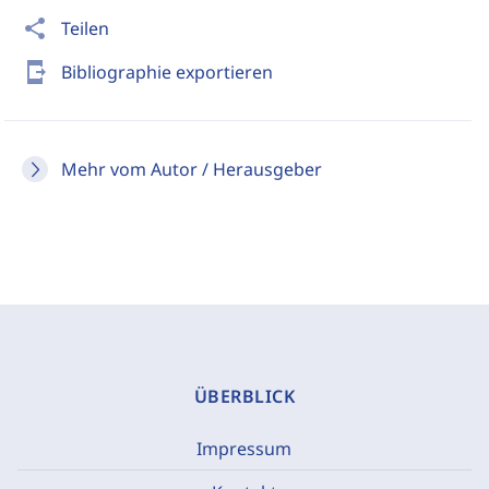
share
Teilen
send_to_mobile
Bibliographie exportieren
Mehr vom Autor / Herausgeber
ÜBERBLICK
Impressum