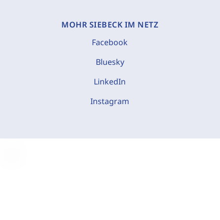
MOHR SIEBECK IM NETZ
Facebook
Bluesky
LinkedIn
Instagram
C
o
o
k