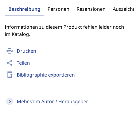
Beschreibung
Personen
Rezensionen
Auszeic
Informationen zu diesem Produkt fehlen leider noch
im Katalog.
print
Drucken
share
Teilen
send_to_mobile
Bibliographie exportieren
Mehr vom Autor / Herausgeber