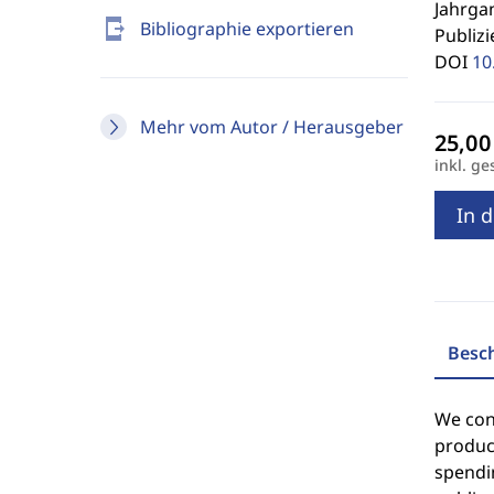
Jahrgan
send_to_mobile
Bibliographie exportieren
Publizi
DOI
10
Mehr vom Autor / Herausgeber
inkl. ge
In 
Besc
We cons
product
spendin