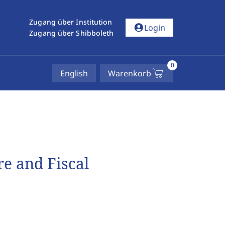
Zugang über Institution
account_circle
Login
Zugang über Shibboleth
0
English
Warenkorb
e and Fiscal