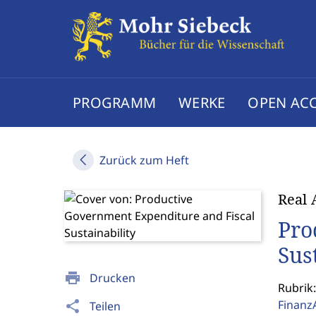
PROGRAMM
WERKE
OPEN AC
Zurück zum Heft
Real 
Pro
Sus
print
Drucken
Rubrik:
Finanz
share
Teilen