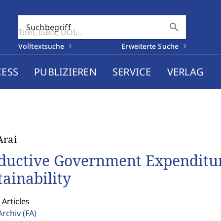
search
Suchbegriff
Volltextsuche
Erweiterte Suche
CESS
PUBLIZIEREN
SERVICE
VERLAG
Arai
ductive Government Expenditur
tainability
 Articles
Archiv
(FA)