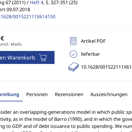
g 67 (2011) /
Heft 4
,
S. 327-351 (25)
ert 09.07.2018
.1628/001522111X614150
Artikel PDF
setzl. MwSt.
lieferbar
den Warenkorb
10.1628/001522111X61
hreibung
Personen
Rezensionen
Auszeichnungen
ider an overlapping-generations model in which public spen
ivity, as in the model of Barro (1990), and in which the go
g to GDP and of debt issuance to public spending. We numer