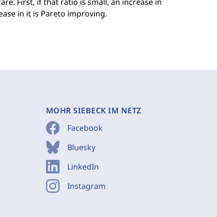
. First, if that ratio is small, an increase in
ease in it is Pareto improving.
MOHR SIEBECK IM NETZ
Facebook
Bluesky
LinkedIn
Instagram