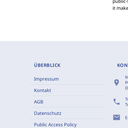
public-
it make
ÜBERBLICK
KON
M
Impressum
location_on
P
D
Kontakt
T
phone
AGB
T
Datenschutz
mail
E
Public Access Policy