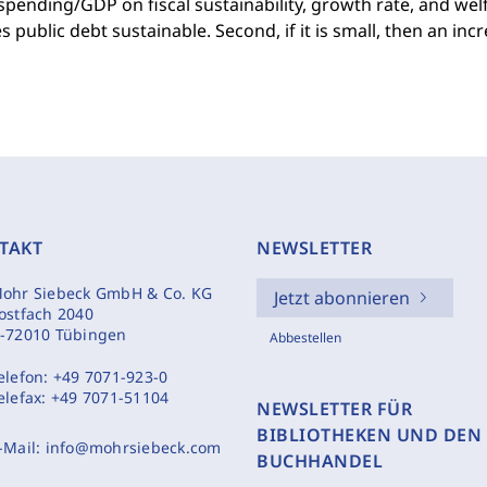
spending/GDP on fiscal sustainability, growth rate, and welfare
s public debt sustainable. Second, if it is small, then an incr
TAKT
NEWSLETTER
ohr Siebeck GmbH & Co. KG
Jetzt abonnieren
ostfach 2040
-72010 Tübingen
Abbestellen
elefon:
+49 7071-923-0
elefax:
+49 7071-51104
NEWSLETTER FÜR
BIBLIOTHEKEN UND DEN
-Mail:
info@mohrsiebeck.com
BUCHHANDEL