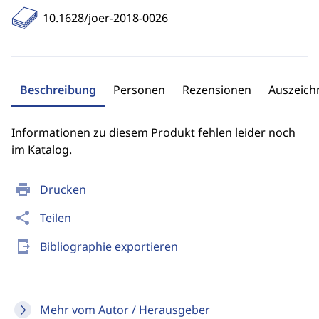
10.1628/joer-2018-0026
Beschreibung
Personen
Rezensionen
Auszeic
Informationen zu diesem Produkt fehlen leider noch
im Katalog.
print
Drucken
share
Teilen
send_to_mobile
Bibliographie exportieren
Mehr vom Autor / Herausgeber