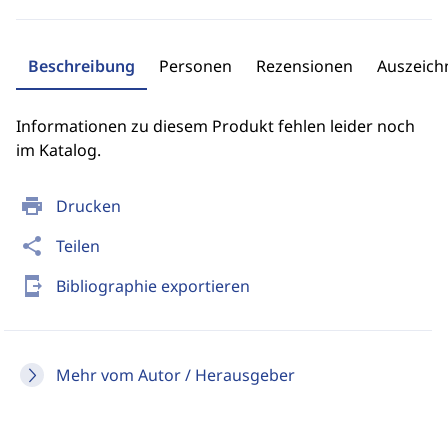
Beschreibung
Personen
Rezensionen
Auszeic
Informationen zu diesem Produkt fehlen leider noch
im Katalog.
print
Drucken
share
Teilen
send_to_mobile
Bibliographie exportieren
Mehr vom Autor / Herausgeber