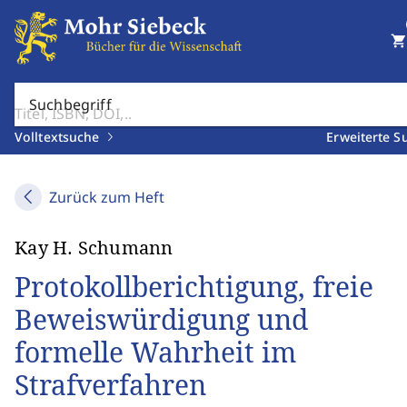
shopping_cart
Suchbegriff
Volltextsuche
Erweiterte S
Zurück zum Heft
Kay H. Schumann
Protokollberichtigung, freie
Beweiswürdigung und
formelle Wahrheit im
Strafverfahren