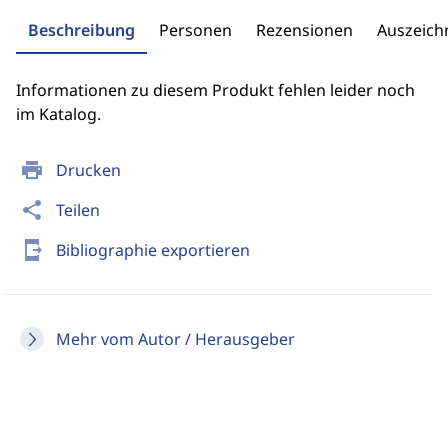
Beschreibung
Personen
Rezensionen
Auszeic
Informationen zu diesem Produkt fehlen leider noch
im Katalog.
print
Drucken
share
Teilen
send_to_mobile
Bibliographie exportieren
Mehr vom Autor / Herausgeber