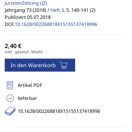
JuristenZeitung
(JZ)
Jahrgang 73 (2018) /
Heft 3
,
S. 140-141 (2)
Publiziert 05.07.2018
DOI
10.1628/002268818X15155137418996
inkl. gesetzl. MwSt.
In den Warenkorb
Artikel PDF
lieferbar
10.1628/002268818X15155137418996