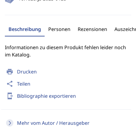
Beschreibung
Personen
Rezensionen
Auszeic
Informationen zu diesem Produkt fehlen leider noch
im Katalog.
print
Drucken
share
Teilen
send_to_mobile
Bibliographie exportieren
Mehr vom Autor / Herausgeber