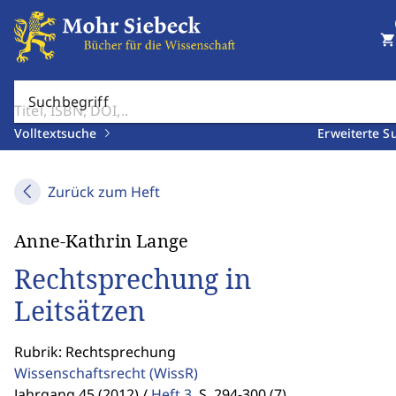
shopping_cart
Suchbegriff
Volltextsuche
Erweiterte S
Zurück zum Heft
Anne-Kathrin Lange
Rechtsprechung in
Leitsätzen
Rubrik: Rechtsprechung
Wissenschaftsrecht
(WissR)
Jahrgang 45 (2012) /
Heft 3
,
S. 294-300 (7)