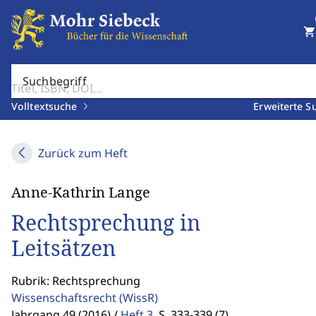
shopping_cart
Suchbegriff
Volltextsuche
Erweiterte S
Zurück zum Heft
Anne-Kathrin Lange
Rechtsprechung in
Leitsätzen
Rubrik: Rechtsprechung
Wissenschaftsrecht
(WissR)
Jahrgang 49 (2016) /
Heft 3
,
S. 333-339 (7)