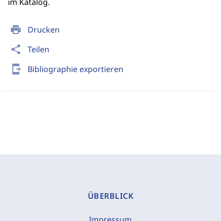
im Katalog.
print
Drucken
share
Teilen
send_to_mobile
Bibliographie exportieren
ÜBERBLICK
Impressum