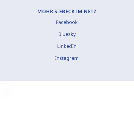
MOHR SIEBECK IM NETZ
Facebook
Bluesky
LinkedIn
Instagram
C
o
o
k