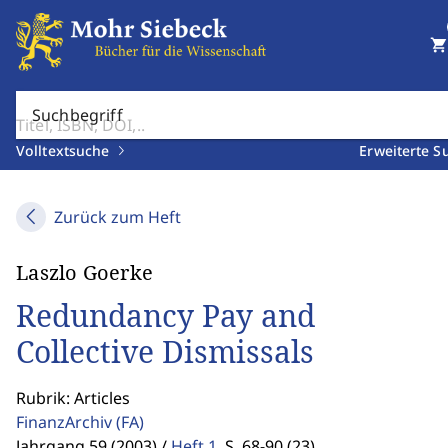
shopping_cart
Suchbegriff
Volltextsuche
Erweiterte S
Zurück zum Heft
Laszlo Goerke
Redundancy Pay and
Collective Dismissals
Rubrik: Articles
FinanzArchiv
(FA)
Jahrgang 59 (2003) /
Heft 1
,
S. 68-90 (23)