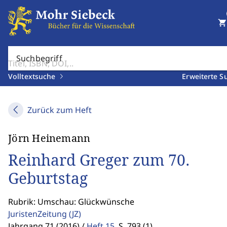
shopping_cart
Suchbegriff
Volltextsuche
Erweiterte S
Zurück zum Heft
Jörn Heinemann
Reinhard Greger zum 70.
Geburtstag
Rubrik: Umschau: Glückwünsche
JuristenZeitung
(JZ)
Jahrgang 71 (2016) /
Heft 15
,
S. 793 (1)