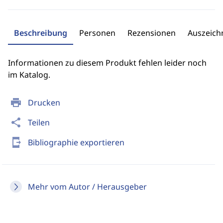
Beschreibung
Personen
Rezensionen
Auszeic
Informationen zu diesem Produkt fehlen leider noch
im Katalog.
print
Drucken
share
Teilen
send_to_mobile
Bibliographie exportieren
Mehr vom Autor / Herausgeber