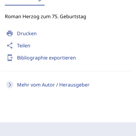
Roman Herzog zum 75. Geburtstag
print
Drucken
share
Teilen
send_to_mobile
Bibliographie exportieren
Mehr vom Autor / Herausgeber