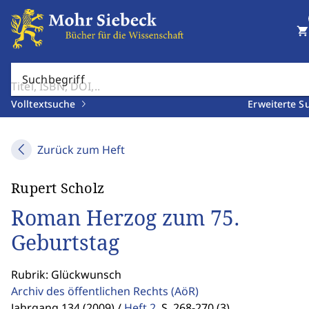
shopping_cart
Suchbegriff
Volltextsuche
Erweiterte S
Zurück zum Heft
Rupert Scholz
Roman Herzog zum 75.
Geburtstag
Rubrik: Glückwunsch
Archiv des öffentlichen Rechts
(AöR)
Jahrgang 134 (2009) /
Heft 2
,
S. 268-270 (3)