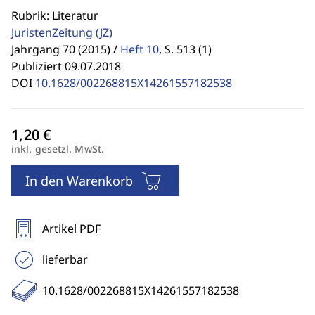
Rubrik: Literatur
JuristenZeitung
(JZ)
Jahrgang 70 (2015) /
Heft 10
,
S. 513 (1)
Publiziert 09.07.2018
DOI
10.1628/002268815X14261557182538
inkl. gesetzl. MwSt.
In den Warenkorb
Artikel PDF
lieferbar
10.1628/002268815X14261557182538