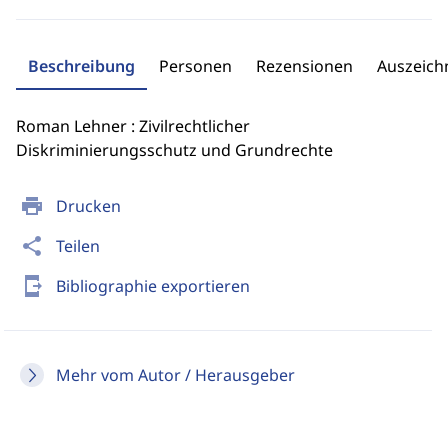
Beschreibung
Personen
Rezensionen
Auszeic
Roman Lehner : Zivilrechtlicher
Diskriminierungsschutz und Grundrechte
print
Drucken
share
Teilen
send_to_mobile
Bibliographie exportieren
Mehr vom Autor / Herausgeber