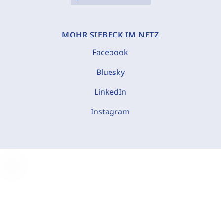
MOHR SIEBECK IM NETZ
Facebook
Bluesky
LinkedIn
Instagram
C
o
o