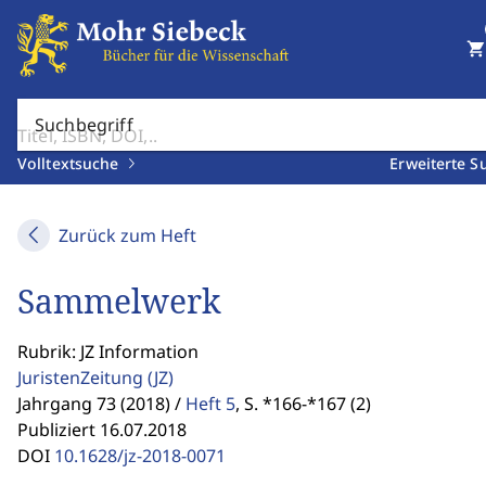
shopping_cart
Suchbegriff
Volltextsuche
Erweiterte S
Zurück zum Heft
Sammelwerk
Rubrik: JZ Information
JuristenZeitung
(JZ)
Jahrgang 73 (2018) /
Heft 5
,
S. *166-*167 (2)
Publiziert 16.07.2018
DOI
10.1628/jz-2018-0071