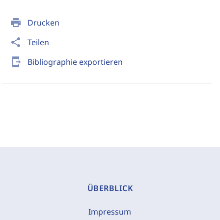
print
Drucken
share
Teilen
send_to_mobile
Bibliographie exportieren
ÜBERBLICK
Impressum