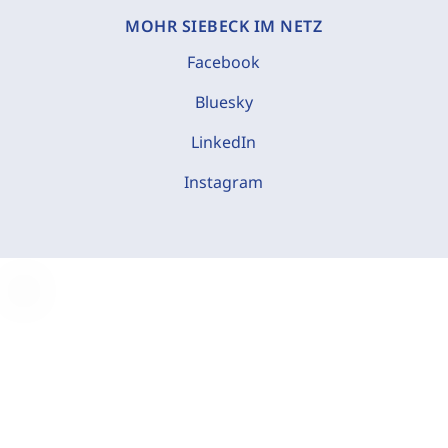
MOHR SIEBECK IM NETZ
Facebook
Bluesky
LinkedIn
Instagram
C
o
o
k
i