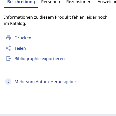
Beschreibung
Personen
Rezensionen
Auszeic
Informationen zu diesem Produkt fehlen leider noch
im Katalog.
print
Drucken
share
Teilen
send_to_mobile
Bibliographie exportieren
Mehr vom Autor / Herausgeber