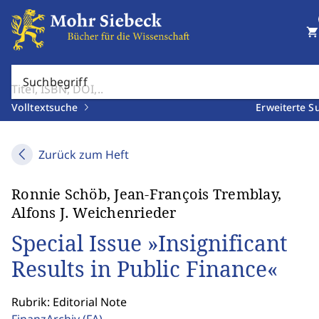
shopping_cart
Suchbegriff
Volltextsuche
Erweiterte S
Zurück zum Heft
Ronnie Schöb, Jean-François Tremblay,
Alfons J. Weichenrieder
Special Issue »Insignificant
Results in Public Finance«
Rubrik: Editorial Note