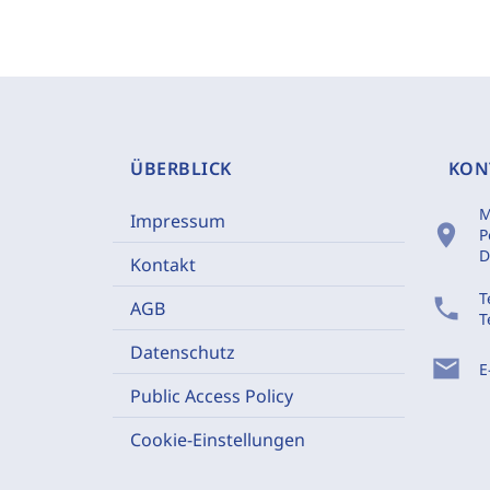
ÜBERBLICK
KON
M
Impressum
location_on
P
D
Kontakt
T
phone
AGB
T
Datenschutz
mail
E
Public Access Policy
Cookie-Einstellungen