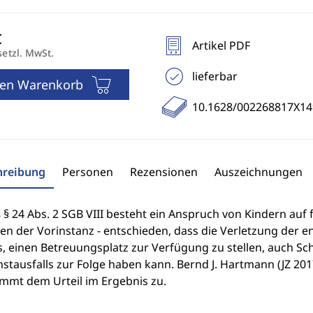
Artikel PDF
setzl. MwSt.
lieferbar
den Warenkorb
10.1628/002268817X1
hreibung
Personen
Rezensionen
Auszeichnungen
§ 24 Abs. 2 SGB VIII besteht ein Anspruch von Kindern auf 
en der Vorinstanz - entschieden, dass die Verletzung der e
s, einen Betreuungsplatz zur Verfügung zu stellen, auch S
stausfalls zur Folge haben kann. Bernd J. Hartmann (JZ 201
immt dem Urteil im Ergebnis zu.