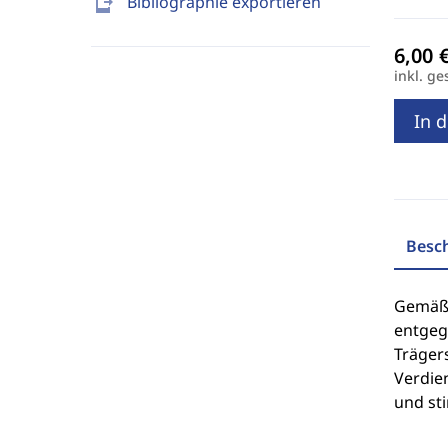
send_to_mobile
Bibliographie exportieren
inkl. ge
In 
Besc
Gemäß 
entgeg
Träger
Verdien
und st