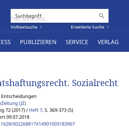
search
Suchbegriff
Volltextsuche
Erweiterte Suche
CESS
PUBLIZIEREN
SERVICE
VERLAG
atshaftungsrecht. Sozialrecht
: Entscheidungen
enZeitung
(JZ)
g 72 (2017) /
Heft 7
,
S. 369-373 (5)
ert 09.07.2018
.1628/002268817X14901003183907