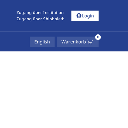
Zugang über Institution
account_circle
Login
Zugang über Shibboleth
0
English
Warenkorb