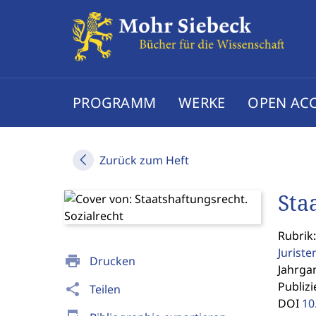
PROGRAMM
WERKE
OPEN AC
Zurück zum Heft
Sta
Rubrik
Jurist
print
Drucken
Jahrgan
Publizi
share
Teilen
DOI
10