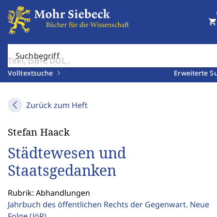
shopping_cart
Suchbegriff
Volltextsuche
Erweiterte S
Zurück zum Heft
Stefan Haack
Städtewesen und
Staatsgedanken
Rubrik: Abhandlungen
Jahrbuch des öffentlichen Rechts der Gegenwart. Neue
Folge
(JöR)