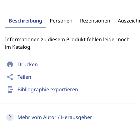
Beschreibung
Personen
Rezensionen
Auszeic
Informationen zu diesem Produkt fehlen leider noch
im Katalog.
print
Drucken
share
Teilen
send_to_mobile
Bibliographie exportieren
Mehr vom Autor / Herausgeber