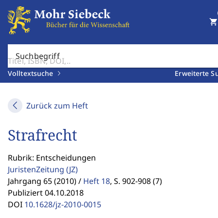
shopping_cart
Suchbegriff
Volltextsuche
Erweiterte S
Zurück zum Heft
Strafrecht
Rubrik: Entscheidungen
JuristenZeitung
(JZ)
Jahrgang 65 (2010) /
Heft 18
,
S. 902-908 (7)
Publiziert 04.10.2018
DOI
10.1628/jz-2010-0015