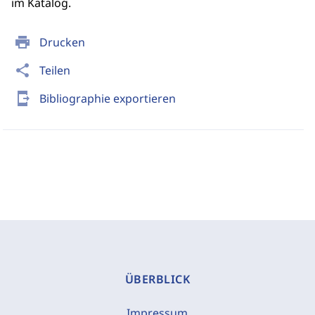
im Katalog.
print
Drucken
share
Teilen
send_to_mobile
Bibliographie exportieren
ÜBERBLICK
Impressum