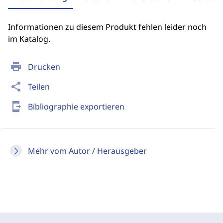
Informationen zu diesem Produkt fehlen leider noch
im Katalog.
print
Drucken
share
Teilen
send_to_mobile
Bibliographie exportieren
Mehr vom Autor / Herausgeber