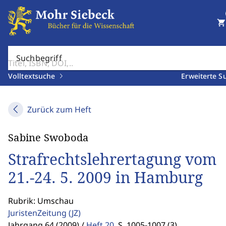
shopping_cart
Suchbegriff
Volltextsuche
Erweiterte S
Zurück zum Heft
Sabine Swoboda
Strafrechtslehrertagung vom
21.-24. 5. 2009 in Hamburg
Rubrik: Umschau
JuristenZeitung
(JZ)
Jahrgang 64 (2009) /
Heft 20
,
S. 1005-1007 (3)