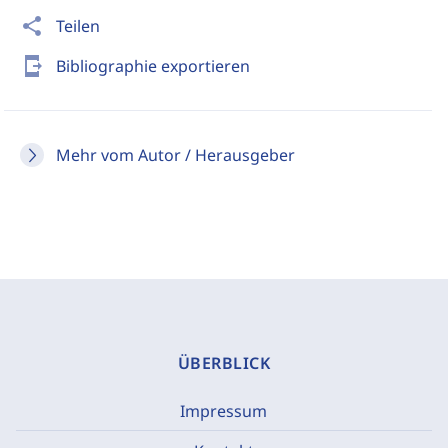
share
Teilen
send_to_mobile
Bibliographie exportieren
Mehr vom Autor / Herausgeber
ÜBERBLICK
Impressum