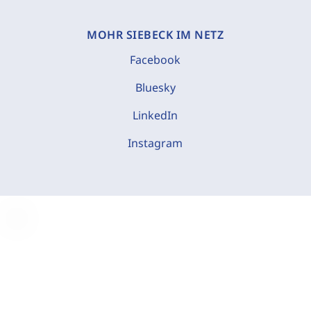
MOHR SIEBECK IM NETZ
Facebook
Bluesky
LinkedIn
Instagram
C
o
o
k