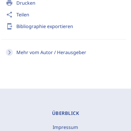
print
Drucken
share
Teilen
send_to_mobile
Bibliographie exportieren
Mehr vom Autor / Herausgeber
ÜBERBLICK
Impressum