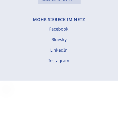
MOHR SIEBECK IM NETZ
Facebook
Bluesky
LinkedIn
Instagram
C
o
o