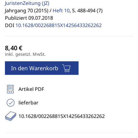
JuristenZeitung
(JZ)
Jahrgang 70 (2015) /
Heft 10
,
S. 488-494 (7)
Publiziert 09.07.2018
DOI
10.1628/002268815X14256433262262
inkl. gesetzl. MwSt.
In den Warenkorb
Artikel PDF
lieferbar
10.1628/002268815X14256433262262