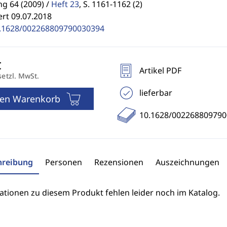
g 64 (2009) /
Heft 23
,
S. 1161-1162 (2)
ert 09.07.2018
.1628/002268809790030394
Artikel PDF
setzl. MwSt.
lieferbar
den Warenkorb
10.1628/00226880979
hreibung
Personen
Rezensionen
Auszeichnungen
ationen zu diesem Produkt fehlen leider noch im Katalog.