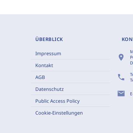
ÜBERBLICK
KON
M
Impressum
location_on
P
D
Kontakt
T
phone
AGB
T
Datenschutz
mail
E
Public Access Policy
Cookie-Einstellungen