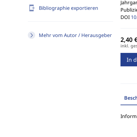
Jahrgan
send_to_mobile
Bibliographie exportieren
Publizi
DOI
10
Mehr vom Autor / Herausgeber
inkl. ge
In 
Besc
Inform