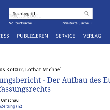
search
Suchbegriff
Volltextsuche
Erweiterte Suche
CESS
PUBLIZIEREN
SERVICE
VERLAG
s Kotzur, Lothar Michael
ungsbericht - Der Aufbau des 
fassungsrechts
: Umschau
enZeitung
(JZ)