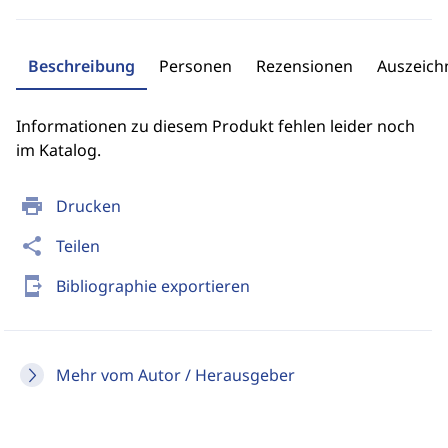
Beschreibung
Personen
Rezensionen
Auszeic
Informationen zu diesem Produkt fehlen leider noch
im Katalog.
print
Drucken
share
Teilen
send_to_mobile
Bibliographie exportieren
Mehr vom Autor / Herausgeber