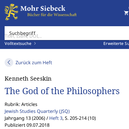
shopping_cart
Suchbegriff
Volltextsuche
Erweiterte S
Zurück zum Heft
Kenneth Seeskin
The God of the Philosophers
Rubrik: Articles
Jewish Studies Quarterly
(JSQ)
Jahrgang 13 (2006) /
Heft 3
,
S. 205-214 (10)
Publiziert 09.07.2018