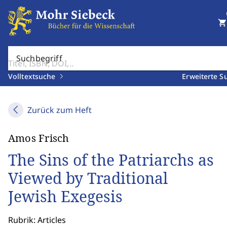
shopping_cart
Suchbegriff
Volltextsuche
Erweiterte S
Zurück zum Heft
Amos Frisch
The Sins of the Patriarchs as
Viewed by Traditional
Jewish Exegesis
Rubrik: Articles