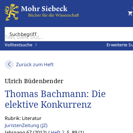
shopping_cart
Suchbegriff
Volltextsuche
Erweiterte S
Zurück zum Heft
Ulrich Büdenbender
Thomas Bachmann: Die
elektive Konkurrenz
Rubrik: Literatur
JuristenZeitung
(JZ)
Jahrgang 67 (2012) /
Heft 2
,
S. 89 (1)