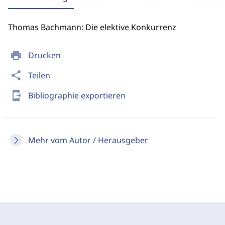
Thomas Bachmann: Die elektive Konkurrenz
print
Drucken
share
Teilen
send_to_mobile
Bibliographie exportieren
Mehr vom Autor / Herausgeber