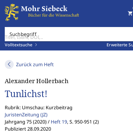
shopping_cart
Suchbegriff
Volltextsuche
Erweiterte S
Zurück zum Heft
Alexander Hollerbach
Tunlichst!
Rubrik: Umschau: Kurzbeitrag
JuristenZeitung
(JZ)
Jahrgang 75 (2020) /
Heft 19
,
S. 950-951 (2)
Publiziert 28.09.2020