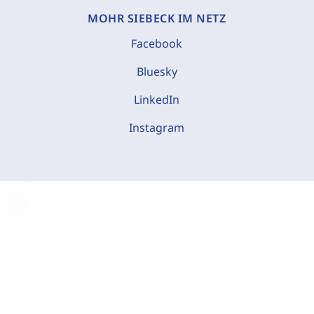
MOHR SIEBECK IM NETZ
Facebook
Bluesky
LinkedIn
Instagram
C
o
o
k
i