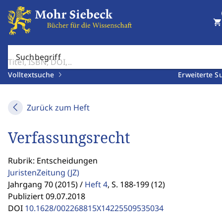
shopping_cart
Suchbegriff
Volltextsuche
Erweiterte S
Zurück zum Heft
Verfassungsrecht
Rubrik: Entscheidungen
JuristenZeitung
(JZ)
Jahrgang 70 (2015) /
Heft 4
,
S. 188-199 (12)
Publiziert 09.07.2018
DOI
10.1628/002268815X14225509535034