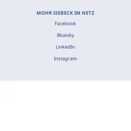
MOHR SIEBECK IM NETZ
Facebook
Bluesky
LinkedIn
Instagram
C
o
o
k