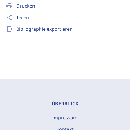
print
Drucken
share
Teilen
send_to_mobile
Bibliographie exportieren
ÜBERBLICK
Impressum
Kontakt