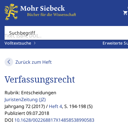
shopping_cart
Suchbegriff
Volltextsuche
Erweiterte S
Zurück zum Heft
Verfassungsrecht
Rubrik: Entscheidungen
JuristenZeitung
(JZ)
Jahrgang 72 (2017) /
Heft 4
,
S. 194-198 (5)
Publiziert 09.07.2018
DOI
10.1628/002268817X14858538990583