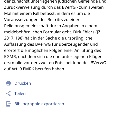
der zunächst unterlegenen jüdischen Gemeinde und
Zurückverweisung durch das BVerfG - zum zweiten
Mal mit einem Fall befasst, in dem es um die
Voraussetzungen des Beitritts zu einer
Religionsgemeinschaft durch Angaben in einem
meldebehördlichen Formular geht. Dirk Ehlers (JZ
2017, 198) hält in der Sache die ursprüngliche
Auffassung des BVerwG für überzeugender und
erörtert die möglichen Folgen einer Anrufung des
EGMR, nachdem sich die nun unterlegenen Kläger
erstmalig vor der zweiten Entscheidung des BVerwG
auf Art. 9 EMRK berufen haben.
print
Drucken
share
Teilen
send_to_mobile
Bibliographie exportieren