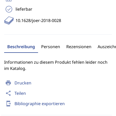
lieferbar
10.1628/joer-2018-0028
Beschreibung
Personen
Rezensionen
Auszeic
Informationen zu diesem Produkt fehlen leider noch
im Katalog.
print
Drucken
share
Teilen
send_to_mobile
Bibliographie exportieren