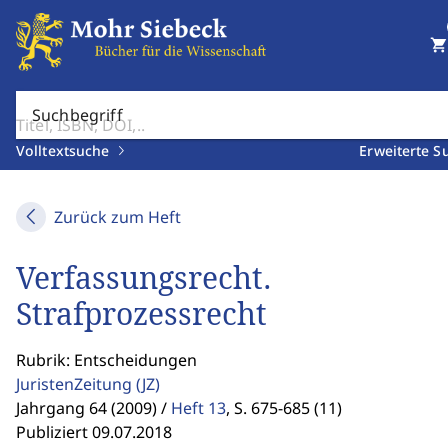
shopping_cart
Suchbegriff
Volltextsuche
Erweiterte S
Zurück zum Heft
Verfassungsrecht.
Strafprozessrecht
Rubrik: Entscheidungen
JuristenZeitung
(JZ)
Jahrgang 64 (2009) /
Heft 13
,
S. 675-685 (11)
Publiziert 09.07.2018