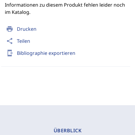
Informationen zu diesem Produkt fehlen leider noch
im Katalog.
print
Drucken
share
Teilen
send_to_mobile
Bibliographie exportieren
ÜBERBLICK