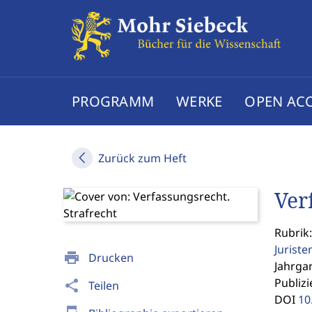
PROGRAMM
WERKE
OPEN AC
Zurück zum Heft
Ver
Rubrik
Jurist
print
Drucken
Jahrgan
Publizi
share
Teilen
DOI
10