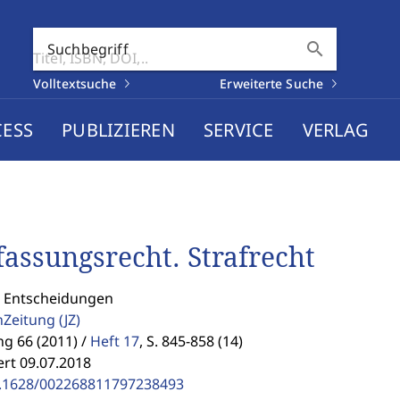
search
Suchbegriff
Volltextsuche
Erweiterte Suche
CESS
PUBLIZIEREN
SERVICE
VERLAG
fassungsrecht. Strafrecht
: Entscheidungen
enZeitung
(JZ)
g 66 (2011) /
Heft 17
,
S. 845-858 (14)
ert 09.07.2018
.1628/002268811797238493