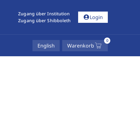
Zugang über Institution
account_circle
Login
Zugang über Shibboleth
0
English
Warenkorb