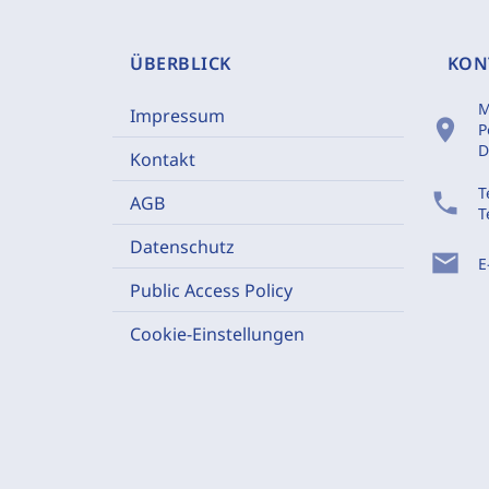
ÜBERBLICK
KON
M
Impressum
location_on
P
D
Kontakt
T
phone
AGB
T
Datenschutz
mail
E
Public Access Policy
Cookie-Einstellungen