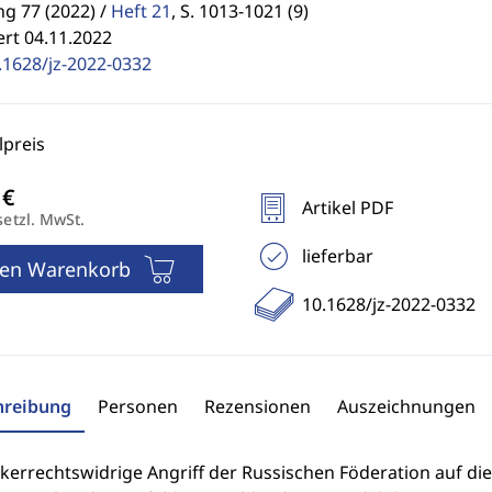
g 77 (2022) /
Heft 21
,
S. 1013-1021 (9)
ert 04.11.2022
.1628/jz-2022-0332
preis
Artikel PDF
setzl. MwSt.
lieferbar
den Warenkorb
10.1628/jz-2022-0332
hreibung
Personen
Rezensionen
Auszeichnungen
kerrechtswidrige Angriff der Russischen Föderation auf di