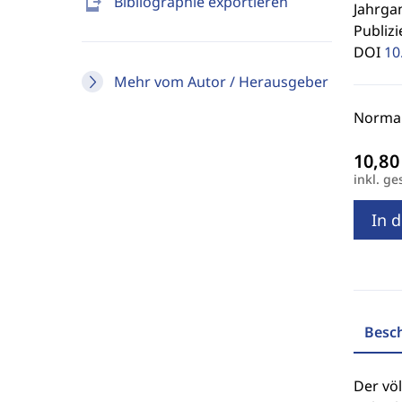
send_to_mobile
Bibliographie exportieren
Jahrgan
Publizi
DOI
10
Mehr vom Autor / Herausgeber
Normal
inkl. ge
In 
Besc
Der völ