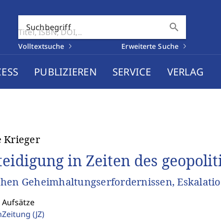
search
Suchbegriff
Volltextsuche
Erweiterte Suche
CESS
PUBLIZIEREN
SERVICE
VERLAG
 Krieger
teidigung in Zeiten des geopoli
hen Geheimhaltungserfordernissen, Eskalatio
 Aufsätze
enZeitung
(JZ)