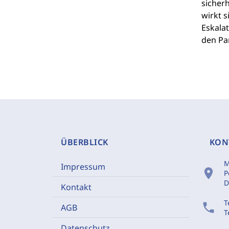
sicherh
wirkt 
Eskala
den Pa
ÜBERBLICK
KON
M
Impressum
location_on
P
D
Kontakt
T
phone
AGB
T
Datenschutz