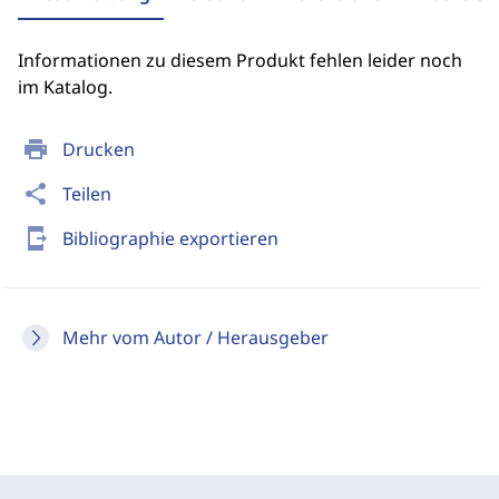
Informationen zu diesem Produkt fehlen leider noch
im Katalog.
print
Drucken
share
Teilen
send_to_mobile
Bibliographie exportieren
Mehr vom Autor / Herausgeber