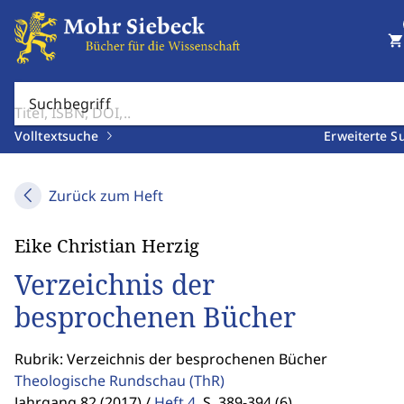
shopping_cart
Suchbegriff
Volltextsuche
Erweiterte S
Zurück zum Heft
Eike Christian Herzig
Verzeichnis der
besprochenen Bücher
Rubrik: Verzeichnis der besprochenen Bücher
Theologische Rundschau
(ThR)
Jahrgang 82 (2017) /
Heft 4
,
S. 389-394 (6)