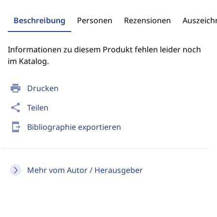
Beschreibung
Personen
Rezensionen
Auszeic
Informationen zu diesem Produkt fehlen leider noch
im Katalog.
print
Drucken
share
Teilen
send_to_mobile
Bibliographie exportieren
Mehr vom Autor / Herausgeber