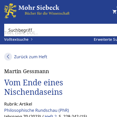
shopping_cart
Suchbegriff
Volltextsuche
Erweiterte S
Zurück zum Heft
Martin Gessmann
Vom Ende eines
Nischendaseins
Rubrik: Artikel
Philosophische Rundschau
(PhR)
Jahrgang 70 (2023) /
Heft 2
,
S. 228-242 (15)