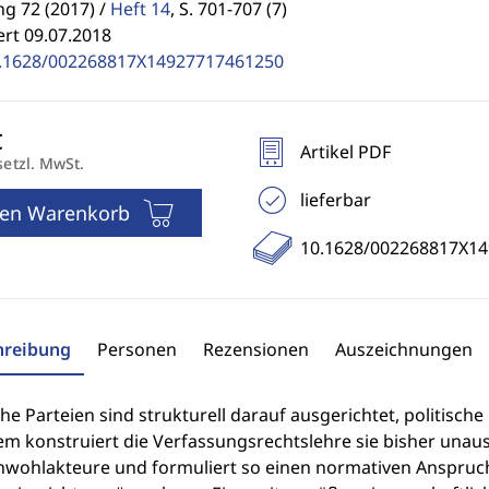
g 72 (2017) /
Heft 14
,
S. 701-707 (7)
ert 09.07.2018
.1628/002268817X14927717461250
Artikel PDF
setzl. MwSt.
lieferbar
den Warenkorb
10.1628/002268817X1
hreibung
Personen
Rezensionen
Auszeichnungen
che Parteien sind strukturell darauf ausgerichtet, politisch
em konstruiert die Verfassungsrechtslehre sie bisher una
wohlakteure und formuliert so einen normativen Anspruch