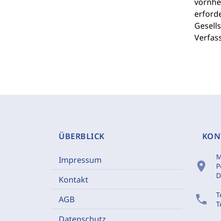
vornher
erforde
Gesells
Verfas
ÜBERBLICK
KON
M
Impressum
location_on
P
D
Kontakt
T
phone
AGB
T
Datenschutz