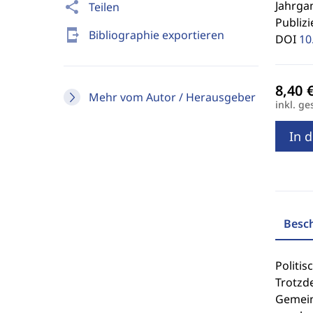
Jahrgan
share
Teilen
Publizi
send_to_mobile
Bibliographie exportieren
DOI
10
Mehr vom Autor / Herausgeber
inkl. ge
In 
Besc
Politis
Trotzd
Gemein