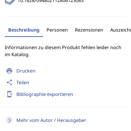
10.1628/094802112806123085
Beschreibung
Personen
Rezensionen
Auszeic
Informationen zu diesem Produkt fehlen leider noch
im Katalog.
print
Drucken
share
Teilen
send_to_mobile
Bibliographie exportieren
Mehr vom Autor / Herausgeber