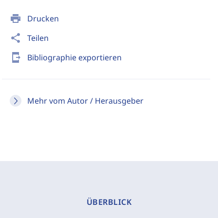
print
Drucken
share
Teilen
send_to_mobile
Bibliographie exportieren
Mehr vom Autor / Herausgeber
ÜBERBLICK