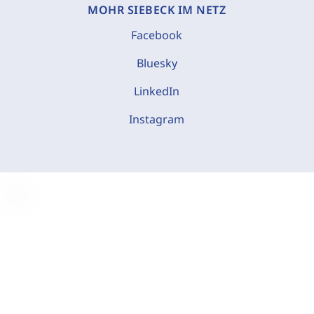
MOHR SIEBECK IM NETZ
Facebook
Bluesky
LinkedIn
Instagram
C
o
o
k
i