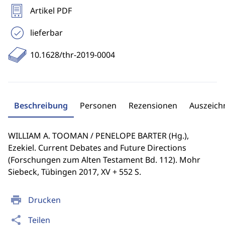
Artikel PDF
lieferbar
10.1628/thr-2019-0004
Beschreibung
Personen
Rezensionen
Auszeic
WILLIAM A. TOOMAN / PENELOPE BARTER (Hg.),
Ezekiel. Current Debates and Future Directions
(Forschungen zum Alten Testament Bd. 112). Mohr
Siebeck, Tübingen 2017, XV + 552 S.
print
Drucken
share
Teilen