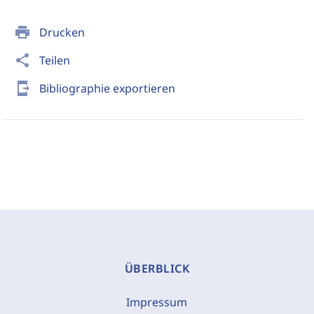
print
Drucken
share
Teilen
send_to_mobile
Bibliographie exportieren
ÜBERBLICK
Impressum