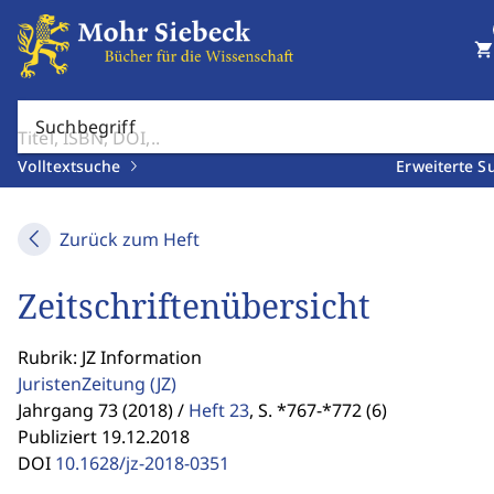
shopping_cart
Suchbegriff
Volltextsuche
Erweiterte S
Zurück zum Heft
Zeitschriftenübersicht
Rubrik: JZ Information
JuristenZeitung
(JZ)
Jahrgang 73 (2018) /
Heft 23
,
S. *767-*772 (6)
Publiziert 19.12.2018
DOI
10.1628/jz-2018-0351