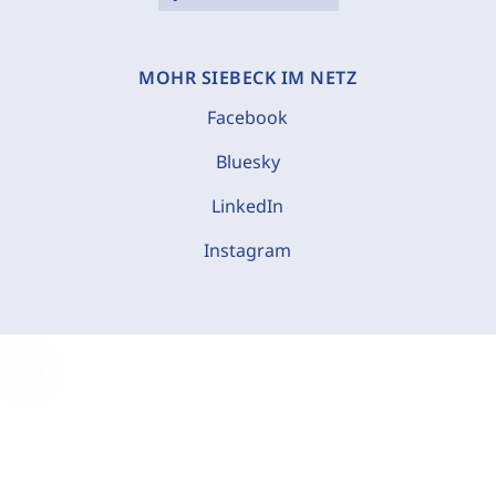
MOHR SIEBECK IM NETZ
Facebook
Bluesky
LinkedIn
Instagram
C
o
o