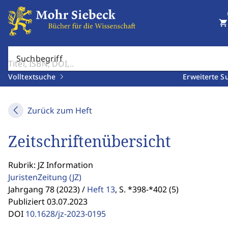
shopping_cart
Suchbegriff
Volltextsuche
Erweiterte S
Zurück zum Heft
Zeitschriftenübersicht
Rubrik: JZ Information
JuristenZeitung
(JZ)
Jahrgang 78 (2023) /
Heft 13
,
S. *398-*402 (5)
Publiziert 03.07.2023
DOI
10.1628/jz-2023-0195