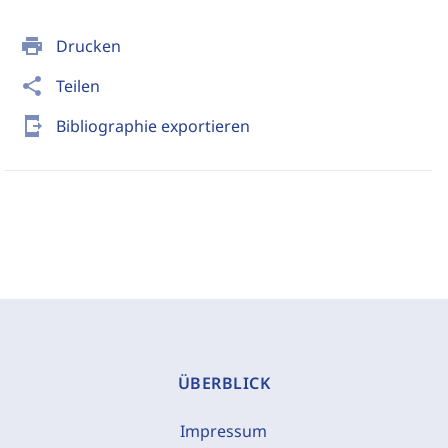
print
Drucken
share
Teilen
send_to_mobile
Bibliographie exportieren
ÜBERBLICK
Impressum