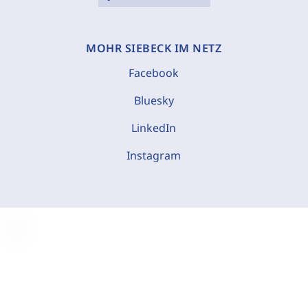
MOHR SIEBECK IM NETZ
Facebook
Bluesky
LinkedIn
Instagram
C
o
o