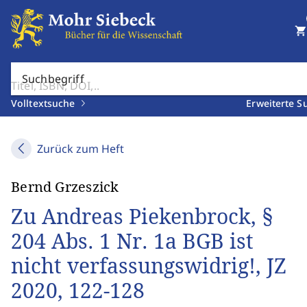
shopping_cart
Suchbegriff
Volltextsuche
Erweiterte S
Zurück zum Heft
Bernd Grzeszick
Zu Andreas Piekenbrock, §
204 Abs. 1 Nr. 1a BGB ist
nicht verfassungswidrig!, JZ
2020, 122-128