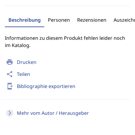
Beschreibung
Personen
Rezensionen
Auszeic
Informationen zu diesem Produkt fehlen leider noch
im Katalog.
print
Drucken
share
Teilen
send_to_mobile
Bibliographie exportieren
Mehr vom Autor / Herausgeber