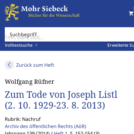
shopping_cart
Suchbegriff
Volltextsuche
Erweiterte S
Zurück zum Heft
Wolfgang Rüfner
Zum Tode von Joseph Listl
(2. 10. 1929-23. 8. 2013)
Rubrik: Nachruf
Archiv des öffentlichen Rechts
(AöR)
Jahrgang 139 (2014) /
Heft 1
,
S. 152-154 (3)