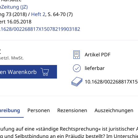
enZeitung
(JZ)
g 73 (2018) /
Heft 2
,
S. 64-70 (7)
ert 16.05.2018
.1628/002268817X15078219903182
Artikel PDF
setzl. MwSt.
lieferbar
den Warenkorb
10.1628/002268817X1
hreibung
Personen
Rezensionen
Auszeichnungen
ufung auf eine »ständige Rechtsprechung« ist juristischer Al
g und Selbstbindung an ein Präjudiz bestellt? Im Untersch