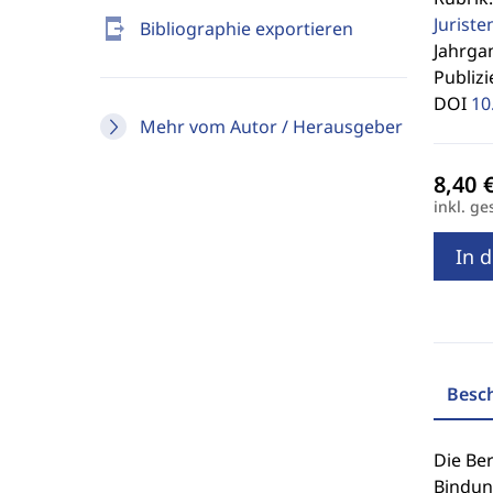
Jurist
send_to_mobile
Bibliographie exportieren
Jahrgan
Publizi
DOI
10
Mehr vom Autor / Herausgeber
inkl. ge
In 
Besc
Die Ber
Bindun