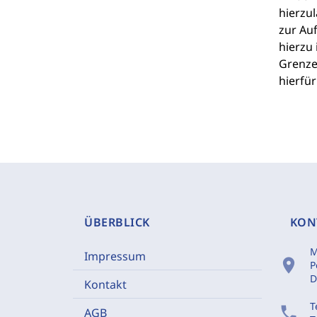
hierzu
zur Au
hierzu
Grenze
hierfür
ÜBERBLICK
KON
M
Impressum
location_on
P
D
Kontakt
T
phone
AGB