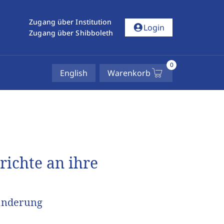
Zugang über Institution
account_circle
Login
Zugang über Shibboleth
0
English
Warenkorb
richte an ihre
änderung