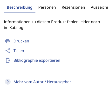
Beschreibung
Personen
Rezensionen
Auszeic
Informationen zu diesem Produkt fehlen leider noch
im Katalog.
print
Drucken
share
Teilen
send_to_mobile
Bibliographie exportieren
Mehr vom Autor / Herausgeber