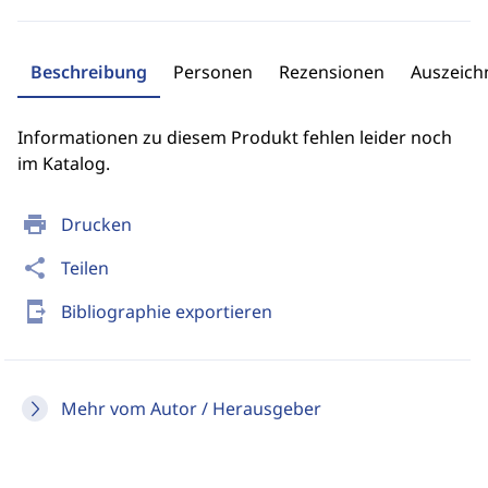
Beschreibung
Personen
Rezensionen
Auszeic
Informationen zu diesem Produkt fehlen leider noch
im Katalog.
print
Drucken
share
Teilen
send_to_mobile
Bibliographie exportieren
Mehr vom Autor / Herausgeber